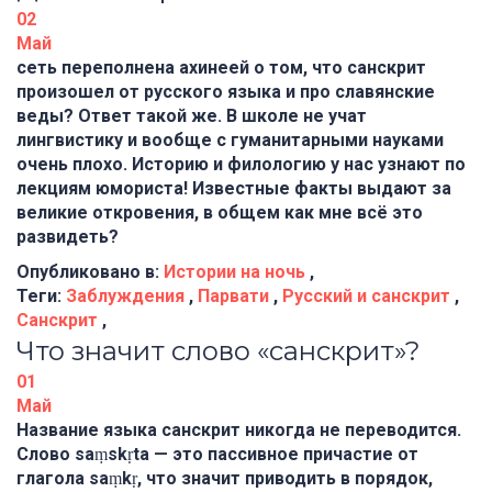
02
Май
сеть переполнена ахинеей о том, что санскрит
произошел от русского языка и про славянские
веды? Ответ такой же. В школе не учат
лингвистику и вообще с гуманитарными науками
очень плохо. Историю и филологию у нас узнают по
лекциям юмориста! Известные факты выдают за
великие откровения, в общем как мне всё это
развидеть?
Опубликовано в:
Истории на ночь
,
Теги:
Заблуждения
,
Парвати
,
Русский и санскрит
,
Санскрит
,
Что значит слово «санскрит»?
01
Май
Название языка санскрит никогда не переводится.
Слово saṃskṛta — это пассивное причастие от
глагола saṃkṛ, что значит приводить в порядок,