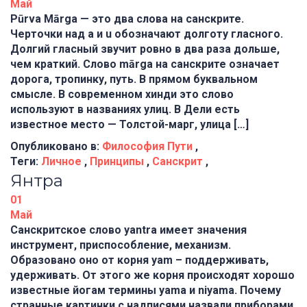
Май
Pūrva Mārga — это два слова на санскрите.
Черточки над a и u обозначают долготу гласного.
Долгий гласный звучит ровно в два раза дольше,
чем краткий. Слово mārga на санскрите означает
дорога, тропинку, путь. В прямом буквальном
смысле. В современном хинди это слово
используют в названиях улиц. В Дели есть
известное место — Толстой-марг, улица […]
Опубликовано в:
Философия Пути
,
Теги:
Личное
,
Принципы
,
Санскрит
,
Янтра
01
Май
Санскритское слово yantra имеет значения
инструмент, приспособление, механизм.
Образовано оно от корня yam – поддерживать,
удерживать. От этого же корня происходят хорошо
известные йогам термины yama и niyama. Почему
странные картинки с надписями назвали приборами