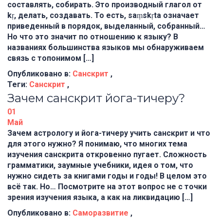
составлять, собирать. Это производный глагол от
kṛ, делать, создавать. То есть, saṃskṛta означает
приведенный в порядок, выделанный, собранный…
Но что это значит по отношению к языку? В
названиях большинства языков мы обнаруживаем
связь с топонимом […]
Опубликовано в:
Санскрит
,
Теги:
Санскрит
,
Зачем санскрит йога-тичеру?
01
Май
Зачем астрологу и йога-тичеру учить санскрит и что
для этого нужно? Я понимаю, что многих тема
изучения санскрита откровенно пугает. Сложность
грамматики, заумные учебники, идея о том, что
нужно сидеть за книгами годы и годы! В целом это
всё так. Но… Посмотрите на этот вопрос не с точки
зрения изучения языка, а как на ликвидацию […]
Опубликовано в:
Саморазвитие
,