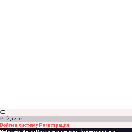
Запомнить меня
Войти
Зарегистрироваться
Восстановить пароль
Отправить ссылку для сброса
Отправлена ссылка для сброса пароля
на свой email
Закрыть
Ссылка для подтверждения отправлена
Следуйте
инструкциям, которые мы отправили вам на email
Закрыть
Ваша заявка отправлена
Мы отправим вам email, как
только ваша заявка будет одобрена.
Перейти в
профиль
Нет аккаунта?
Зарегистрироваться
Войти
Зарегистрироваться
в качестве преподавателя
Забыли пароль?
Войдите
Войти в систему
Регистрация
Веб-сайт PurvaMarga использует файлы cookie и