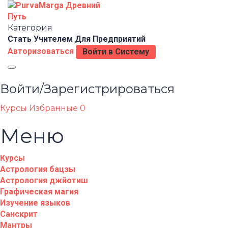
Категория
Стать Учителем
Для Предприятий
Авторизоваться
Войти в Систему
Toggle
navigation
Войти/Зарегистрироваться
Курсы
Избранные
0
Меню
Курсы
Астрология бацзы
Астрология джйотиш
Графическая магия
Изучение языков
Санскрит
Мантры