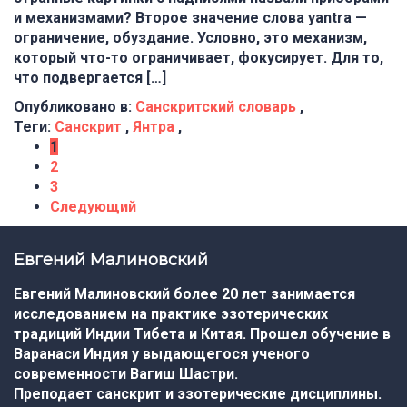
и механизмами? Второе значение слова yantra —
ограничение, обуздание. Условно, это механизм,
который что-то ограничивает, фокусирует. Для то,
что подвергается […]
Опубликовано в:
Санскритский словарь
,
Теги:
Санскрит
,
Янтра
,
1
2
3
Следующий
Евгений Малиновский
Евгений Малиновский более 20 лет занимается
исследованием на практике эзотерических
традиций Индии Тибета и Китая. Прошел обучение в
Варанаси Индия у выдающегося ученого
современности Вагиш Шастри.
Преподает санскрит и эзотерические дисциплины.