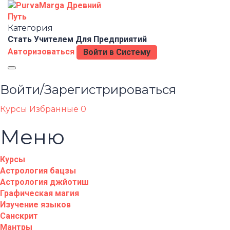
Категория
Стать Учителем
Для Предприятий
Авторизоваться
Войти в Систему
Toggle
navigation
Войти/Зарегистрироваться
Курсы
Избранные
0
Меню
Курсы
Астрология бацзы
Астрология джйотиш
Графическая магия
Изучение языков
Санскрит
Мантры