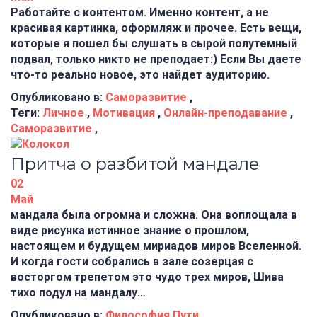
Работайте с контентом. Именно контент, а не
красивая картинка, оформляж и прочее. Есть вещи,
которые я пошел бы слушать в сырой полутемный
подвал, только никто не преподает:) Если Вы даете
что-то реально новое, это найдет аудиторию.
Опубликовано в:
Саморазвитие
,
Теги:
Личное
,
Мотивация
,
Онлайн-преподавание
,
Саморазвитие
,
Притча о разбитой мандале
02
Май
мандала была огромна и сложна. Она воплощала в
виде рисунка истинное знание о прошлом,
настоящем и будущем мириадов миров Вселенной.
И когда гости собрались в зале созерцая с
восторгом трепетом это чудо трех миров, Шива
тихо подул на мандалу…
Опубликовано в:
Философия Пути
,