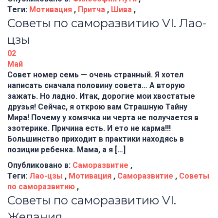
Теги:
Мотивация
,
Притча
,
Шива
,
Советы по саморазвитию VI. Лао-
цзы
02
Май
Совет номер семь — очень странный. Я хотел
написать сначала половину совета… А вторую
зажать. Но ладно. Итак, дорогие мои хвостатые
друзья! Сейчас, я открою вам Страшную Тайну
Мира! Почему у хомячка ни черта не получается в
эзотерике. Причина есть. И ето не карма!!!
Большинство приходит в практики находясь в
позиции ребенка. Мама, а я […]
Опубликовано в:
Саморазвитие
,
Теги:
Лао-цзы
,
Мотивация
,
Саморазвитие
,
Советы
по саморазвитию
,
Советы по саморазвитию VI.
Желания