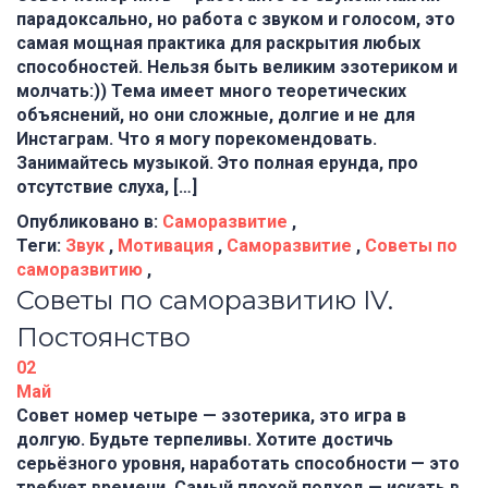
парадоксально, но работа с звуком и голосом, это
самая мощная практика для раскрытия любых
способностей. Нельзя быть великим эзотериком и
молчать:)) Тема имеет много теоретических
объяснений, но они сложные, долгие и не для
Инстаграм. Что я могу порекомендовать.
Занимайтесь музыкой. Это полная ерунда, про
отсутствие слуха, […]
Опубликовано в:
Саморазвитие
,
Теги:
Звук
,
Мотивация
,
Саморазвитие
,
Советы по
саморазвитию
,
Советы по саморазвитию IV.
Постоянство
02
Май
Совет номер четыре — эзотерика, это игра в
долгую. Будьте терпеливы. Хотите достичь
серьёзного уровня, наработать способности — это
требует времени. Самый плохой подход — искать в