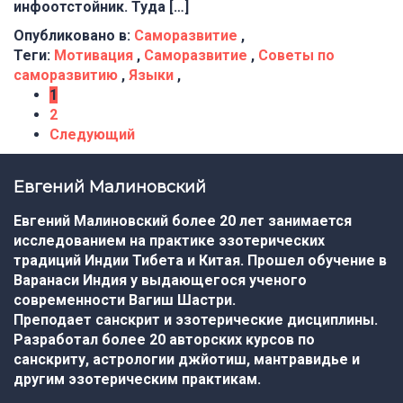
инфоотстойник. Туда […]
Опубликовано в:
Саморазвитие
,
Теги:
Мотивация
,
Саморазвитие
,
Советы по
саморазвитию
,
Языки
,
1
2
Следующий
Евгений Малиновский
Евгений Малиновский более 20 лет занимается
исследованием на практике эзотерических
традиций Индии Тибета и Китая. Прошел обучение в
Варанаси Индия у выдающегося ученого
современности Вагиш Шастри.
Преподает санскрит и эзотерические дисциплины.
Разработал более 20 авторских курсов по
санскриту, астрологии джйотиш, мантравидье и
другим эзотерическим практикам.