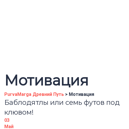
Отправить Запрос
Сообщение отправлено
Закрыть
Мотивация
PurvaMarga Древний Путь
>
Мотивация
Баблодятлы или семь футов под
клювом!
03
Май