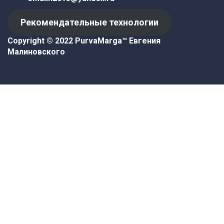
Рекомендательные технологии
Copyright © 2022 PurvaMarga™
Евгения
Малиновского
Войти
Пароль должен содержать не
менее 8 символов, состоящих из цифр и букв, и
содержать как минимум 1 заглавную букву.