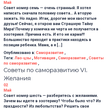
Май
Совет номер семь — очень странный. Я хотел
написать сначала половину совета… А вторую
зажать. Но ладно. Итак, дорогие мои хвостатые
друзья! Сейчас, я открою вам Страшную Тайну
Мира! Почему у хомячка ни черта не получается в
эзотерике. Причина есть. И ето не карма!!!
Большинство приходит в практики находясь в
позиции ребенка. Мама, а я […]
Опубликовано в:
Саморазвитие
,
Теги:
Лао-цзы
,
Мотивация
,
Саморазвитие
,
Советы
по саморазвитию
,
Советы по саморазвитию VI.
Желания
02
Май
Совет номер шесть — разберитесь с желаниями.
Зачем вы идете в эзотерику? Чтобы было что? Из
праздности? Из любопытства? Решить свои