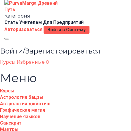
Категория
Стать Учителем
Для Предприятий
Авторизоваться
Войти в Систему
Toggle
navigation
Войти/Зарегистрироваться
Курсы
Избранные
0
Меню
Курсы
Астрология бацзы
Астрология джйотиш
Графическая магия
Изучение языков
Санскрит
Мантры