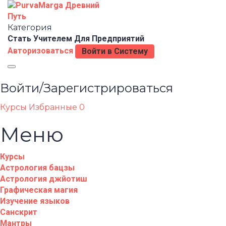
Категория
Стать Учителем
Для Предприятий
Авторизоваться
Войти в Систему
Toggle
navigation
Войти/Зарегистрироваться
Курсы
Избранные
0
Меню
Курсы
Астрология бацзы
Астрология джйотиш
Графическая магия
Изучение языков
Санскрит
Мантры