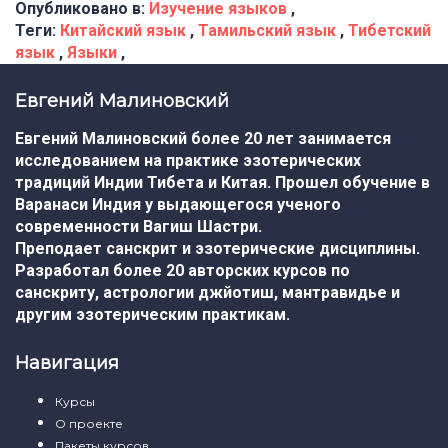
Опубликовано в:
Изучение языков
,
Теги:
Китайский язык
,
Тамильский язык
,
Тибетский
язык
,
Языки
,
Евгений Малиновский
Евгений Малиновский более 20 лет занимается
исследованием на практике эзотерических
традиций Индии Тибета и Китая. Прошел обучение в
Варанаси Индия у выдающегося ученого
современности Вагиш Шастри.
Преподает санскрит и эзотерические дисциплины.
Разработал более 20 авторских курсов по
санскриту, астрологии джйотиш, мантравидье и
другим эзотерическим практикам.
Навигация
Курсы
О проекте
Пакеты курсов