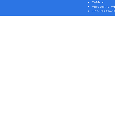
EVMalin
Авторские ку
+995 59889425