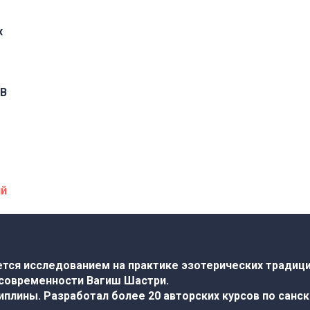
х
 В
ий
ется исследованием на практике эзотерических традици
 современности Вагиш Шастри.
плины. Разработал более 20 авторских курсов по санс