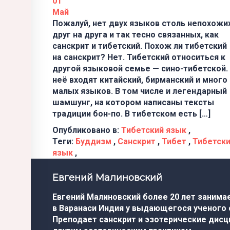
01
Май
Пожалуй, нет двух языков столь непохожи
друг на друга и так тесно связанных, как
санскрит и тибетский. Похож ли тибетский
на санскрит? Нет. Тибетский относиться к
другой языковой семье — сино-тибетской.
неё входят китайский, бирманский и много
малых языков. В том числе и легендарный
шамшунг, на котором написаны тексты
традиции бон-по. В тибетском есть […]
Опубликовано в:
Тибетский язык
,
Теги:
Буддизм
,
Санскрит
,
Тибет
,
Тибетск
язык
,
Евгений Малиновский
Евгений Малиновский более 20 лет занима
в Варанаси Индия у выдающегося ученого
Преподает санскрит и эзотерические дисци