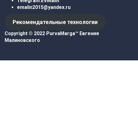
Telegram:
EVMalin
emalin2015@yandex.ru
Рекомендательные технологии
Copyright © 2022 PurvaMarga™
Евгения
Малиновского
Войти
Пароль должен содержать не
менее 8 символов, состоящих из цифр и букв, и
содержать как минимум 1 заглавную букву.