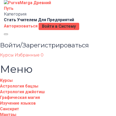
Категория
Стать Учителем
Для Предприятий
Авторизоваться
Войти в Систему
Toggle
navigation
Войти/Зарегистрироваться
Курсы
Избранные
0
Меню
Курсы
Астрология бацзы
Астрология джйотиш
Графическая магия
Изучение языков
Санскрит
Мантры