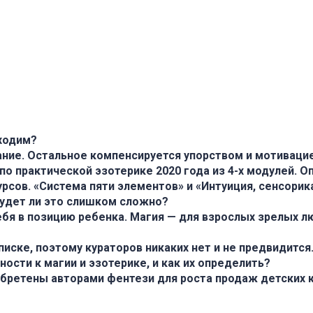
ходим?
ание. Остальное компенсируется упорством и мотивацие
по практической эзотерике 2020 года из 4-х модулей. О
рсов. «Система пяти элементов» и «Интуиция, сенсорика
будет ли это слишком сложно?
ебя в позицию ребенка. Магия — для взрослых зрелых л
иске, поэтому кураторов никаких нет и не предвидится
сти к магии и эзотерике, и как их определить?
обретены авторами фентези для роста продаж детских 