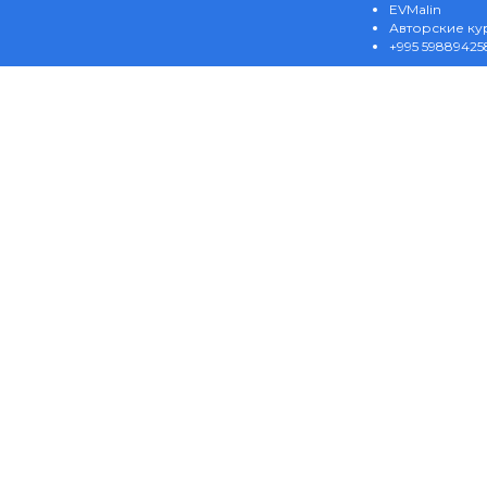
EVMalin
Авторские ку
+995 59889425