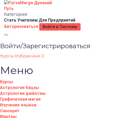
Категория
Стать Учителем
Для Предприятий
Авторизоваться
Войти в Систему
Toggle
navigation
Войти/Зарегистрироваться
Курсы
Избранные
0
Меню
Курсы
Астрология бацзы
Астрология джйотиш
Графическая магия
Изучение языков
Санскрит
Мантры