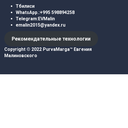
Тбилиси
WhatsApp.:
+995 598894258
Telegram:
EVMalin
emalin2015@yandex.ru
Рекомендательные технологии
Copyright © 2022 PurvaMarga™
Евгения
Малиновского
Войти
Пароль должен содержать не
менее 8 символов, состоящих из цифр и букв, и