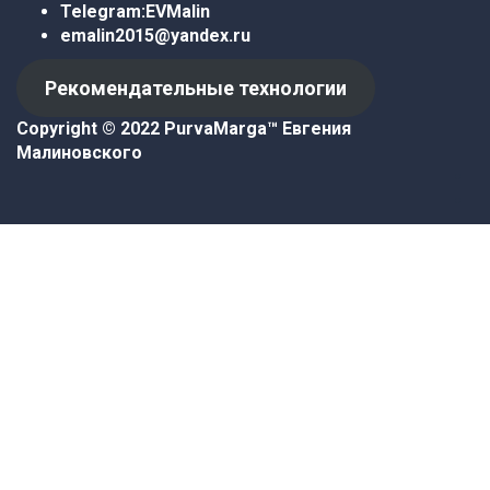
Telegram:
EVMalin
emalin2015@yandex.ru
Рекомендательные технологии
Copyright © 2022 PurvaMarga™
Евгения
Малиновского
Войти
Пароль должен содержать не
менее 8 символов, состоящих из цифр и букв, и
содержать как минимум 1 заглавную букву.