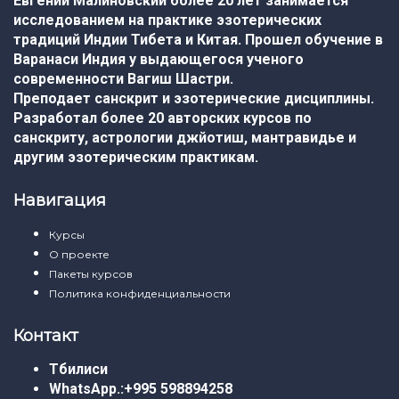
Евгений Малиновский более 20 лет занимается
исследованием на практике эзотерических
традиций Индии Тибета и Китая. Прошел обучение в
Варанаси Индия у выдающегося ученого
современности Вагиш Шастри.
Преподает санскрит и эзотерические дисциплины.
Разработал более 20 авторских курсов по
санскриту, астрологии джйотиш, мантравидье и
другим эзотерическим практикам.
Навигация
Курсы
О проекте
Пакеты курсов
Политика конфиденциальности
Контакт
Тбилиси
WhatsApp.:
+995 598894258