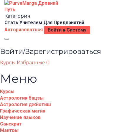
Категория
Стать Учителем
Для Предприятий
Авторизоваться
Войти в Систему
Toggle
navigation
Войти/Зарегистрироваться
Курсы
Избранные
0
Меню
Курсы
Астрология бацзы
Астрология джйотиш
Графическая магия
Изучение языков
Санскрит
Мантры