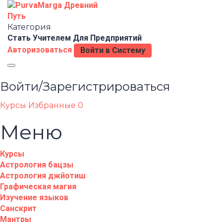
Категория
Стать Учителем
Для Предприятий
Авторизоваться
Войти в Систему
Toggle
navigation
Войти/Зарегистрироваться
Курсы
Избранные
0
Меню
Курсы
Астрология бацзы
Астрология джйотиш
Графическая магия
Изучение языков
Санскрит
Мантры