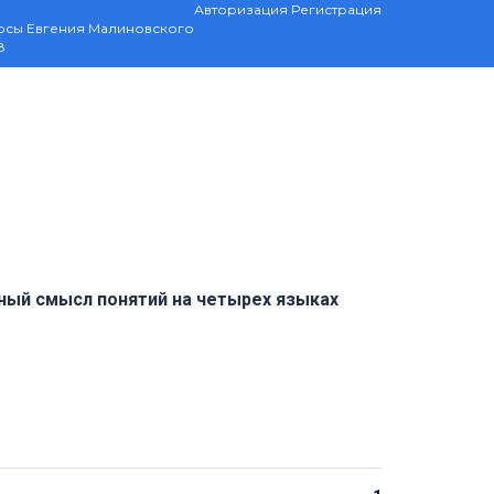
Авторизация
Регистрация
рсы Евгения Малиновского
8
инный смысл понятий на четырех языках