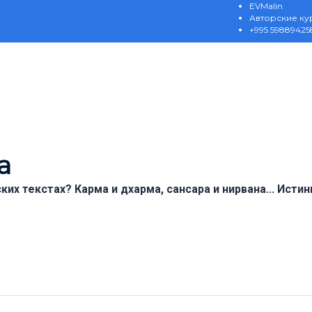
EVMalin
Авторские ку
+995 59889425
а
ких текстах? Карма и дхарма, сансара и нирвана... Ист