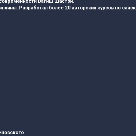
 современности Вагиш Шастри.
плины. Разработал более 20 авторских курсов по санс
иновского