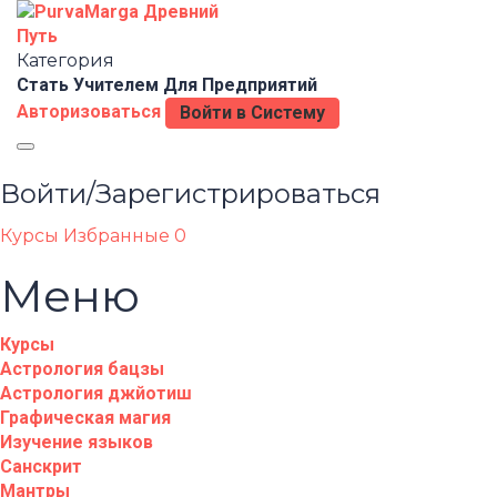
Категория
Стать Учителем
Для Предприятий
Авторизоваться
Войти в Систему
Toggle
navigation
Войти/Зарегистрироваться
Курсы
Избранные
0
Меню
Курсы
Астрология бацзы
Астрология джйотиш
Графическая магия
Изучение языков
Санскрит
Мантры