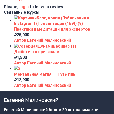
Please,
login
to leave a review
Связанные курсы
Практики и медитации для экспертов
₽25,000
Автор Евгений Малиновский
Джйотиш в оригинале
₽1,500
Автор Евгений Малиновский
Ментальная магия III. Путь Инь
₽18,900
Автор Евгений Малиновский
Евгений Малиновский
Евгений Малиновский более 20 лет занимается