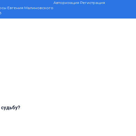
Авторизация
Регистрация
рсы Евгения Малиновского
8
 судьбу?