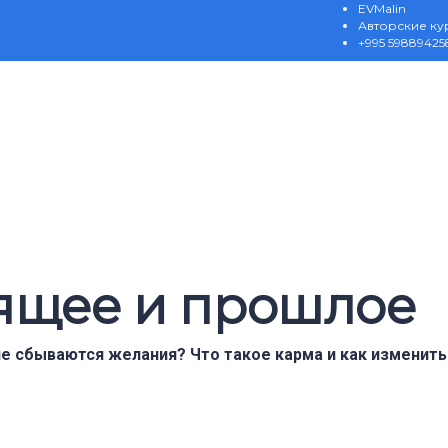
EVMalin
Авторские ку
+995 59889425
оящее и прошлое
е сбываются желания? Что такое карма и как изменить