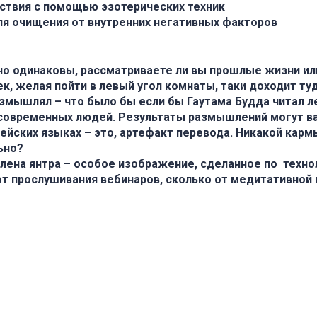
тствия с помощью эзотерических техник
я очищения от внутренних негативных факторов
 одинаковы, рассматриваете ли вы прошлые жизни или 
к, желая пойти в левый угол комнаты, таки доходит туд
азмышлял – что было бы если бы Гаутама Будда читал л
современных людей. Результаты размышлений могут ва
ейских языках – это, артефакт перевода. Никакой кармы 
ьно?
влена янтра – особое изображение, сделанное по техн
от прослушивания вебинаров, сколько от медитативной п