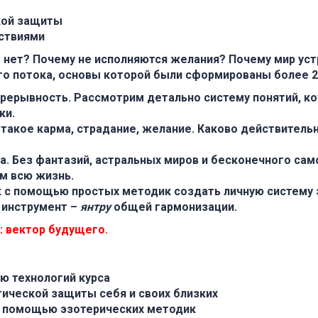
кой защиты
ствиями
 нет? Почему не исполняются желания? Почему мир уст
го потока, основы которой были сформированы более 2
прерывность.
Рассмотрим детально систему понятий, ко
ки.
такое карма, страдание, желание. Каково действител
а.
Без фантазий, астральных миров и бесконечного са
м всю жизнь.
 с помощью простых методик создать личную систему
 инструмент –
янтру
общей гармонизации.
: вектор будущего.
ю технологий курса
тической защиты себя и своих близких
с помощью эзотерических методик