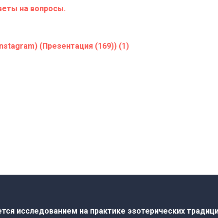
веты на вопросы.
м
ется исследованием на практике эзотерических традици