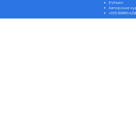
EVMalin
Авторские ку
+995 59889425