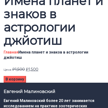
Имена планет и
знаков в
астрологии
джйотиш
Главная
Имена планет и знаков в астрологии
джйотиш
Первоначальная
Текущая
₽
1,500
₽
1,500
Цена
цена
цена:
составляла
₽1,500.
В корзину
₽1,500.
Евгений Малиновский
Евгений Малиновский более 20 лет занимается
исследованием на практике эзотерических