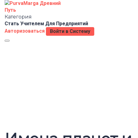
Категория
Стать Учителем
Для Предприятий
Авторизоваться
Войти в Систему
Toggle
Появились вопросы?
navigation
Отправить запрос
Сообщение отправлено
Закрыть